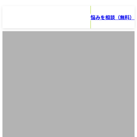
コ
ナ
ン
ビ
悩みを相談（無料）
テ
ゲ
ン
ー
コラム
ツ
シ
へ
ョ
ス
ン
キ
に
ッ
移
プ
動