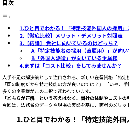
目次
1.ひと目でわかる！「特定技能外国人の採用」
2.【徹底比較】メリット・デメリット対照表
3.【結論】 貴社に向いているのはどっち？
A「特定技能者の採用（直雇用）」が向い
B「外国人派遣」が向いている企業様
4.まずは「コスト比較」をしてみませんか？
人手不足の解決策として注目される、新しい在留資格「特定
「国の制度だから特定技能の方が良いのでは？」 「いや、
多くの企業様がこの二択で迷われています。
「どちらが正解」という答えはなく、貴社の体制やコストの
今回は、法務省のデータや現場の実態を基に、両者のメリッ
1.
ひと目でわかる！「特定技能外国