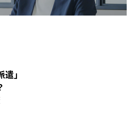
派遣」
？
較