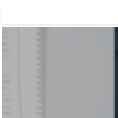
コ
ナ
ン
ビ
テ
ゲ
ン
ー
ツ
シ
へ
ョ
ス
ン
キ
に
ッ
移
プ
動